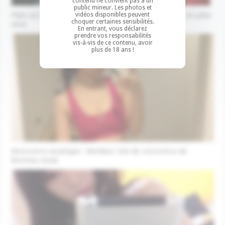
contenu ne convient pas à un
public mineur. Les photos et
Plan cul échangiste : Le meilleur site pour trouver un plan
vidéos disponibles peuvent
choquer certaines sensibilités.
sexe
En entrant, vous déclarez
prendre vos responsabilités
vis-à-vis de ce contenu, avoir
plus de 18 ans !
Rencontre Asiatique : Meilleur site de rencontre de
femmes Asiat